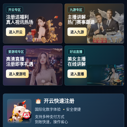
首页
各大球星
文章正文
赛事数据-关于赛后里昂调整名单密尔沃基
雄鹿主帅复盘备战西甲，风云突变底特律
活塞集结日强势反弹看傻球迷的信息
xiaomi
2026-03-29 06:30:16
2022年6月10日 密尔沃基雄鹿华盛顿奇才亚特兰
大老鹰克利夫兰骑士懂球帝懂球帝手机客户端，提供
英超西甲意甲中超等足球赛事专业的
官方网站
资讯战
术分析直播集。