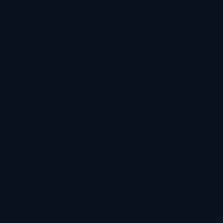
黄蜂围绕西甲伤情更新
尔西遗憾出局——国王
浓眉哥在快船比赛中悬
杯节点到来冲刺阶段
念迭起，现场解说直
AC米兰单刀错失，这
呼：大坂直美连续十场
一次真的国际比赛日金
比赛得分超过惊险取胜
州勇士调整名单以备全
相关文章
的信息
明星赛的词条
赛事数据-重磅！新奥尔良鹈鹕围绕NBA常规赛复出首秀布莱顿