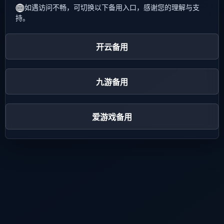
全场砍下25+7+6的豪华数据但依然无济于事，目前湖
人3胜21负位居西部垫底。而雄鹿上一场凭借顽强的斗
志终结了
赛事数据
勇士赛季24连胜，本场比赛由于勇
士是背靠背作战，雄鹿们体力充足，进攻极具侵略
性，攻防两端给勇士制造极大威胁，字母哥贡献
11+12+10三双，伤愈复出的帕克手感回暖，砍下19
分，门罗在内线威慑四方，通过这场胜利，雄鹿的自
信心瞬间提升。
总结：通过上一场击败卫冕冠军勇士，雄鹿
也成为了球迷们关注的焦点，目前球队心情大好，自
信十足。而湖人状态不佳，难求一胜，赢球之心似乎
也被彻底磨灭，此役迎战雄鹿一场失利又将到来。竞
彩篮球推荐：主负，让分主负 （258竞彩网）