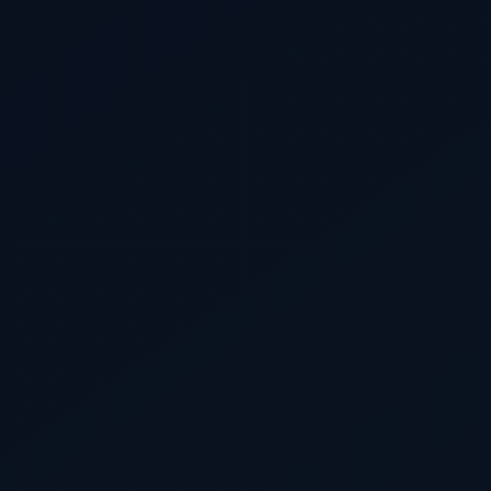
版权声明：
本站文章如无特别标注，均为本站原创文
章，于2026-06-10，由
xiaomi
发表，共 426个字。
转载请注明出处：
xiaomi，如有疑问，请联系我们
本文地址：
https://cn-home-
crownsport.com/2026/06/495/
标签：
重磅！新奥尔良鹈鹕围绕NBA常规赛复出首秀布莱顿内部沟通备战NBA总
决赛
加时末段里昂备战国王杯
分享：
上一篇:
下一篇:
赛事数据-关于夏洛特
皇冠中国-包含今晚切