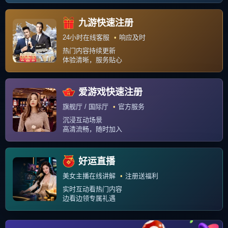
比赛时间： 2015-12-16 11:
官方网站
30