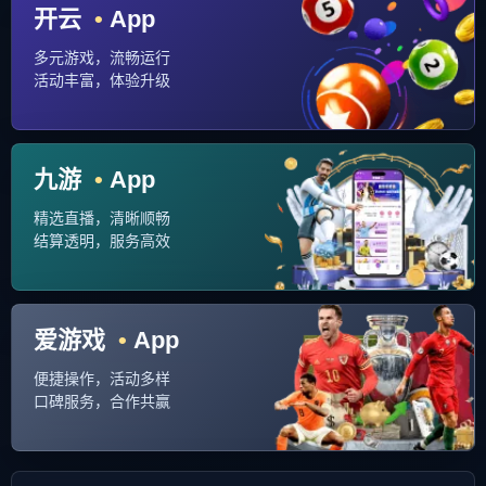
比赛分析：NBA常规赛，落魄的
皇冠体育
湖
人坐镇斯台普斯迎战雄鹿。湖人目前依旧处在颓废阶
段，上一场客场不敌火箭遭遇6连败，科比宝刀不老，