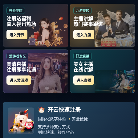
首页
各大球星
文章正文
皇冠中国-包含重磅！新奥尔良鹈鹕围绕
NBA常规赛复出首秀布莱顿内部沟通备战
NBA总决赛，加时末段里昂备战国王杯的
xiaomi
2026-06-10 16:56:19
词条
周二竞彩304场
湖人（+2.5）VS雄鹿
竞彩篮球推荐：主负，让分主负