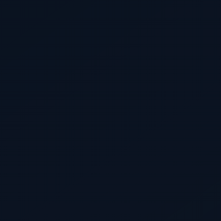
内部沟通备战NBA总决赛，加时末段里昂备战国王杯的简单介
绍
95
2026 / 03 / 06
发表评论