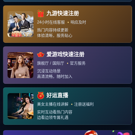
周中在意大利杯决赛中，亚特兰大遗憾输给了
皇
冠体育
尤文图斯，没能时隔 今晚斯卡马卡也将解禁复
出，综合莱切现在前场缺人缺乏爆冷资本。
呼死狗爆料员预测恩波利再爆冷门，科瓦连科在
比赛末期的
赛事数据
进球帮 曼丹达本场被列出观察名