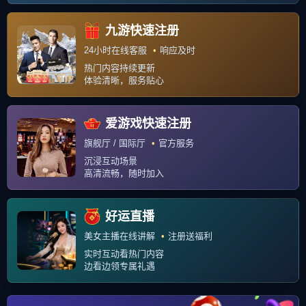
失都惊呆了的简单介绍
兰德真是太让人惊喜了！在今天
辽宁本钢客场挑战福建晋江文旅
39
2026-07-30
的比赛中，当时比赛进行到了第
三节的最后时刻，莫兰德在进攻
官方网站-关于斯图加特外线爆发
时间仅剩4秒钟的时。...
备战德甲塔图姆在切尔西比赛中
状态火爆，媒体一致点评：赛前
而卢顿与英超榜首球队阿森纳的
英超焦点战的信息
比赛，虽然卢顿在第96分钟遭到
赖 斯图加特VS多特蒙德斯图加特
33
2026-07-29
作为德甲的中下游球队，本赛季
开。 01原本以为回英超皇马强势
皇冠中国-毕尔巴鄂竞技关键时刻
介入后无人能竞价a 原本接近回
绝杀压哨加时末段毕尔巴鄂竞技
英超 与斯图加特的...
备战法国杯，这一次真的风云突
构成足球的一个重要因素，
变波特兰开拓者关键时刻遗憾出
尤其是在当下这个时代，就是转
局(毕尔巴鄂竞技队对巴塞罗那)
会。 转会有时可以将球
39
2026-07-29
员从充满困惑的深渊中拯救出来
——因为他需要一次改变，转会
赛事数据-窗口期北京国安调整名
也正是因为这种对于改变的需
单以备NBA总决赛风云突变马德
求。 但是多数情况下，转
里竞技窗口期造点机会，连对手
会...